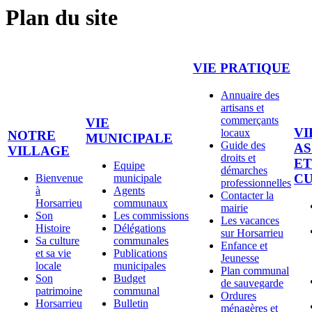
Plan du site
VIE PRATIQUE
Annuaire des
artisans et
commerçants
VIE
VI
locaux
NOTRE
MUNICIPALE
Guide des
AS
VILLAGE
droits et
ET
Equipe
démarches
C
Bienvenue
municipale
professionnelles
à
Agents
Contacter la
Horsarrieu
communaux
mairie
Son
Les commissions
Les vacances
Histoire
Délégations
sur Horsarrieu
Sa culture
communales
Enfance et
et sa vie
Publications
Jeunesse
locale
municipales
Plan communal
Son
Budget
de sauvegarde
patrimoine
communal
Ordures
Horsarrieu
Bulletin
ménagères et